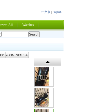
中文版
|
English
owm All
Watches
EV
ZOOM
NEXT