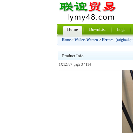
Home
DownList
Bags
Home
>
Wallets Women
>
Hermes（original q
Product Info
1X12787
page 3 / 114