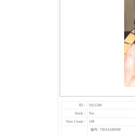
ID：
1011549
Stock：
Yes
View Count：
148
编号: 730AL640500