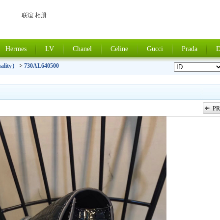
联谊 相册
Hermes
LV
Chanel
Celine
Gucci
Prada
D
uality）
>
730AL640500
PR
上一张