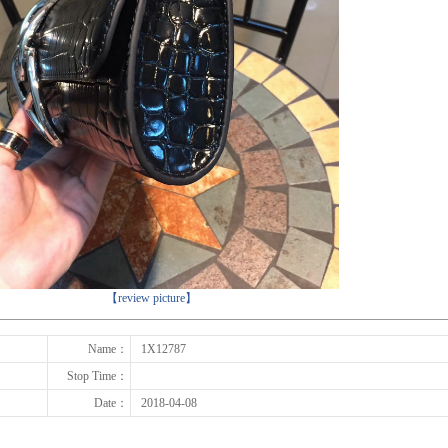
下一张
【review picture】
Name：
1X12787
Stop Time：
Date：
2018-04-08