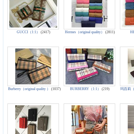
GUCCI（1:1）
(2417)
Hermes（original quality）
(2811)
HE
Burberry（original quality ）
(1037)
BURBERRY（1:1）
(219)
玛百莉（