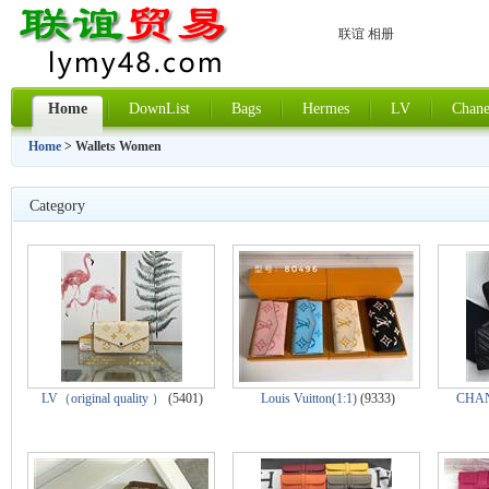
联谊 相册
Home
DownList
Bags
Hermes
LV
Chane
Home
> Wallets Women
Category
LV（original quality ）
(5401)
Louis Vuitton(1:1)
(9333)
CHANE