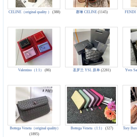
CELINE（original quality ）
(388)
赛琳 CELINE
(1145)
FENDI（o
Valentino（1:1）
(86)
圣罗兰 YSL 原单
(2281)
Yves S
Bottega Veneta（original quality）
Bottega Veneta（1:1）
(327)
Tory Bur
(1895)