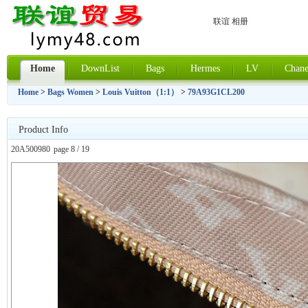
联谊 相册
Home
DownList
Bags
Hermes
LV
Chane
Home
>
Bags Women
>
Louis Vuitton（1:1）
>
79A93G1CL200
Product Info
20A500980
page 8 / 19
上一张