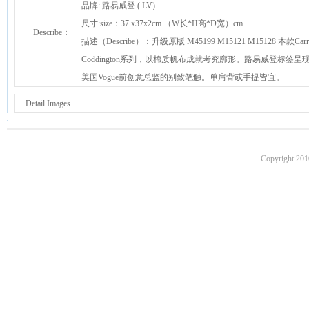
品牌: 路易威登 ( LV)
尺寸:size：37 x37x2cm （W长*H高*D宽）cm
Describe：
描述（Describe）：升级原版 M45199 M15121 M15128 本款Carr
Coddington系列，以棉质帆布成就考究廓形。路易威登标签呈
美国Vogue前创意总监的别致笔触。单肩背或手提皆宜。
Detail Images
Copyright 201