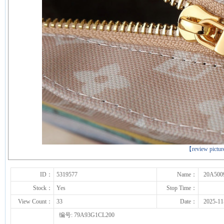
下一张
【review pictu
ID：
5319577
Name：
20A500
Stock：
Yes
Stop Time：
View Count：
33
Date：
2025-11
编号: 79A93G1CL200