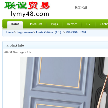
联谊 相册
Home
DownList
Bags
Hermes
LV
Chane
Home
>
Bags Women
>
Louis Vuitton（1:1）
>
79A93G1CL200
Product Info
20A500974
page 2 / 19
上一张