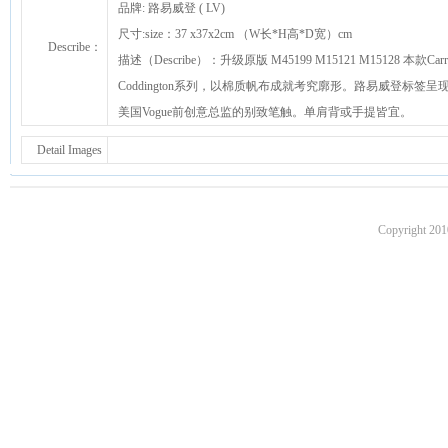
品牌: 路易威登 ( LV)
尺寸:size：37 x37x2cm （W长*H高*D宽）cm
Describe：
描述（Describe）：升级原版 M45199 M15121 M15128 本款Carr
Coddington系列，以棉质帆布成就考究廓形。路易威登标签呈
美国Vogue前创意总监的别致笔触。单肩背或手提皆宜。
Detail Images
Copyright 201