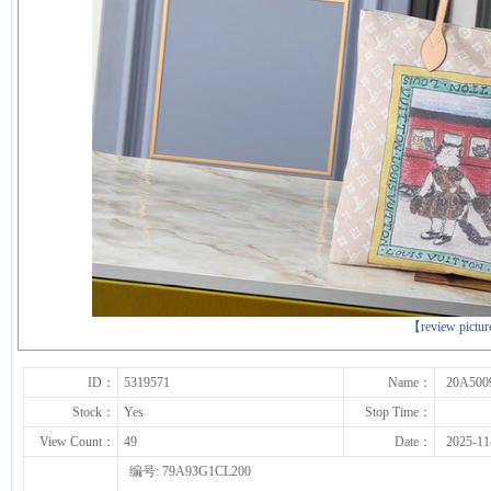
下一张
【review pictu
ID：
5319571
Name：
20A500
Stock：
Yes
Stop Time：
View Count：
49
Date：
2025-11
编号: 79A93G1CL200