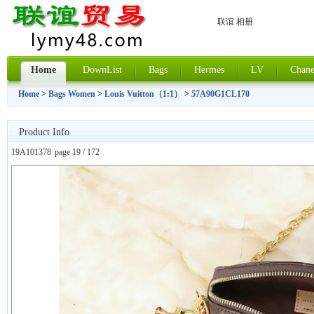
联谊 相册
Home
DownList
Bags
Hermes
LV
Chane
Home
>
Bags Women
>
Louis Vuitton（1:1）
>
57A90G1CL170
Product Info
19A101378
page 19 / 172
上一张