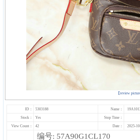
下一张
【review pictu
ID：
5303188
Name：
19A101
Stock：
Yes
Stop Time：
View Count：
42
Date：
2025-10
编号: 57A90G1CL170