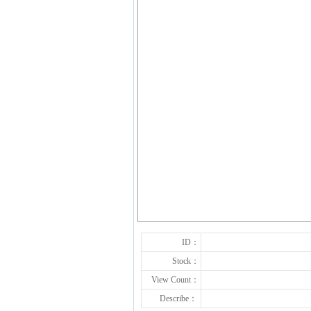
ID：
Stock：
View Count：
Describe：