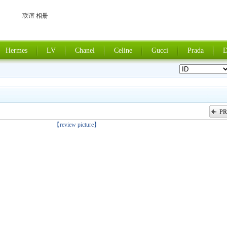
联谊 相册
Hermes
LV
Chanel
Celine
Gucci
Prada
D
PR
上一张
【review picture】