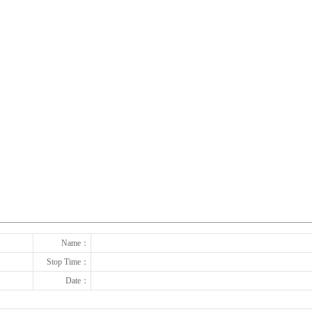
下一张
Name：
Stop Time：
Date：