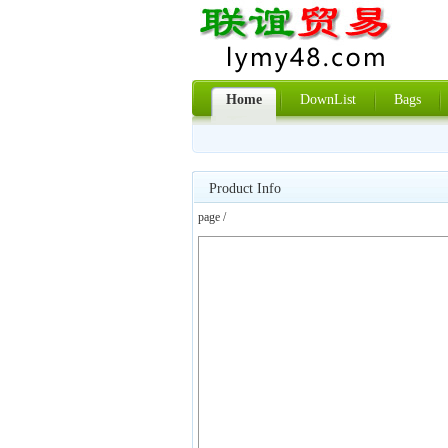
Home
DownList
Bags
Product Info
page /