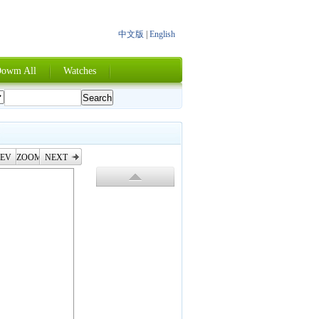
中文版
|
English
owm All
Watches
EV
ZOOM
NEXT