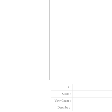
ID：
Stock：
View Count：
Describe：