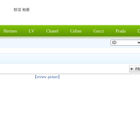
联谊 相册
Hermes
LV
Chanel
Celine
Gucci
Prada
D
PR
上一张
【review picture】