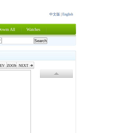
中文版
|
English
owm All
Watches
EV
ZOOM
NEXT