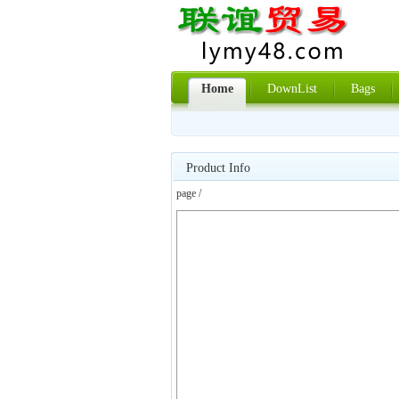
Home
DownList
Bags
Product Info
page /