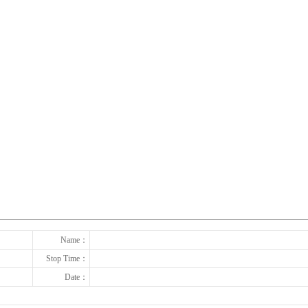
下一张
Name：
Stop Time：
Date：