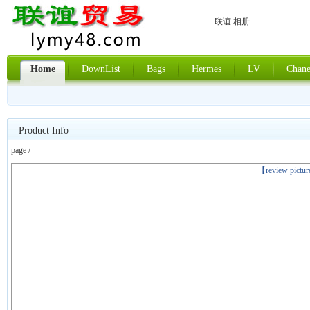
联谊 相册
Home
DownList
Bags
Hermes
LV
Chane
Product Info
page /
上一张
【review pictu