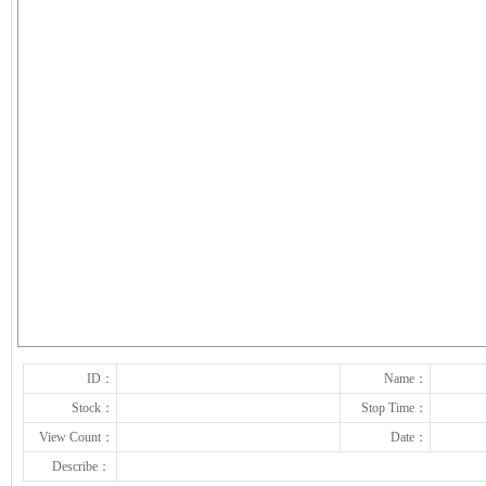
下一张
ID：
Name：
Stock：
Stop Time：
View Count：
Date：
Describe：