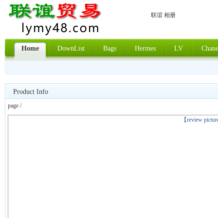
联谊 相册
Home
DownList
Bags
Hermes
LV
Chane
Product Info
page /
上一张
【review pictu