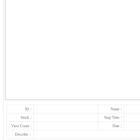
下一张
ID：
Name：
Stock：
Stop Time：
View Count：
Date：
Describe：