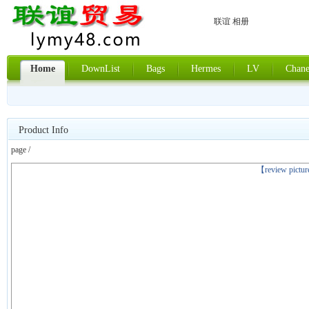
联谊 相册
Home
DownList
Bags
Hermes
LV
Chane
Product Info
page /
上一张
【review pictu