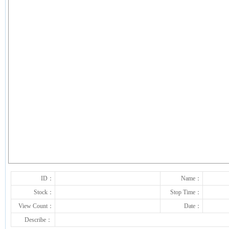
下一张
ID：
Name：
Stock：
Stop Time：
View Count：
Date：
Describe：