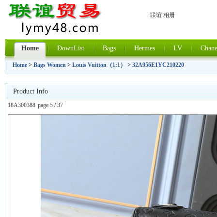
联谊 相册
Home
DownList
Bags
Hermes
LV
Chane
Home
>
Bags Women
>
Louis Vuitton（1:1）
>
32A956E1YC210220
Product Info
18A300388
page 5 / 37
上一张