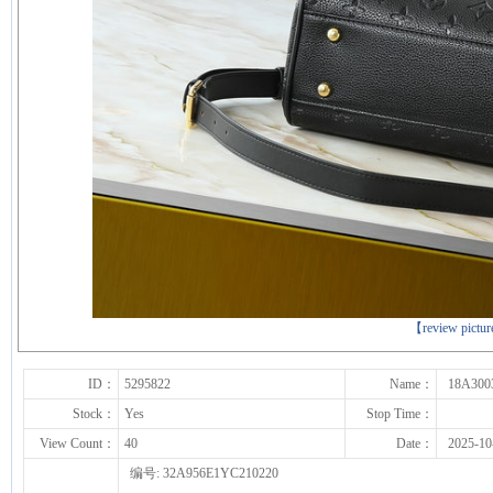
下一张
【review pictu
ID：
5295822
Name：
18A300
Stock：
Yes
Stop Time：
View Count：
40
Date：
2025-10
编号: 32A956E1YC210220