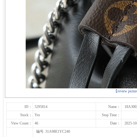
下一张
【review pictu
ID：
5295814
Name：
18A300
Stock：
Yes
Stop Time：
View Count：
46
Date：
2025-10
编号: 31A98E1YC240