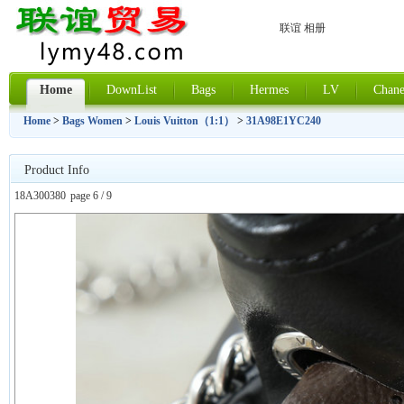
联谊 相册
Home
DownList
Bags
Hermes
LV
Chane
Home
>
Bags Women
>
Louis Vuitton（1:1）
>
31A98E1YC240
Product Info
18A300380
page 6 / 9
上一张