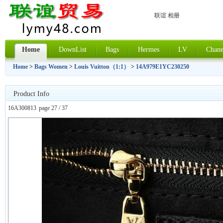
联谊 相册
Home
DownList
Bags
Hermes
LV
Chane
Home
>
Bags Women
>
Louis Vuitton（1:1）
>
14A979E1YC230250
Product Info
16A300813
page 27 / 37
上一张