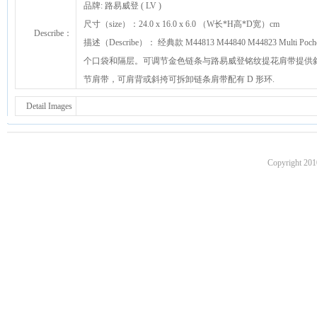
品牌: 路易威登 ( LV )
尺寸（size）：24.0 x 16.0 x 6.0 （W长*H高*D宽）cm
Describe：
描述（Describe）： 经典款 M44813 M44840 M44823 Multi
个口袋和隔层。可调节金色链条与路易威登铭纹提花肩带提供斜挎
节肩带，可肩背或斜挎可拆卸链条肩带配有 D 形环.
Detail Images
Copyright 201