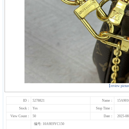
下一张
【review pictu
ID：
5278821
Name：
15A901
Stock：
Yes
Stop Time：
View Count：
50
Date：
2025-08
编号: 10A9E9YC150