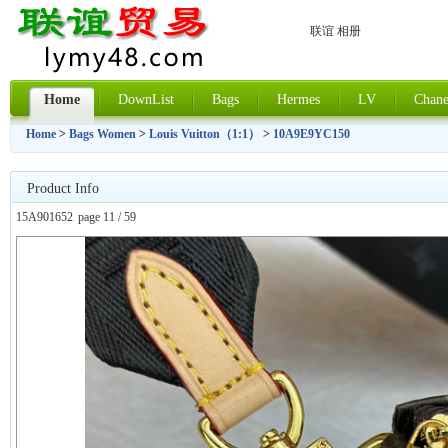
联谊 相册
Home
DownList
Bags
Hermes
LV
Chane
Home
>
Bags Women
>
Louis Vuitton（1:1）
>
10A9E9YC150
Product Info
15A901652
page 11 / 59
上一张