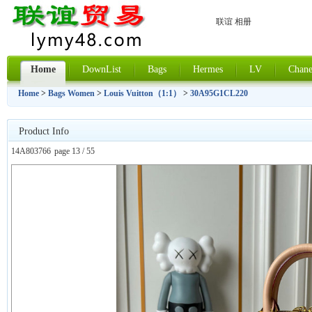
联谊 相册
Home
DownList
Bags
Hermes
LV
Chane
Home
>
Bags Women
>
Louis Vuitton（1:1）
>
30A95G1CL220
Product Info
14A803766
page 13 / 55
上一张