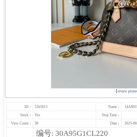
下一张
【review pictu
ID：
5265813
Name：
14A803
Stock：
Yes
Stop Time：
View Count：
38
Date：
2025-08
编号: 30A95G1CL220