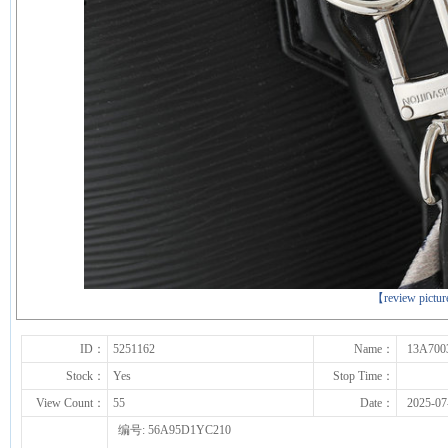
下一张
【review pictu
ID：
5251162
Name：
13A700
Stock：
Yes
Stop Time：
View Count：
55
Date：
2025-07
编号: 56A95D1YC210