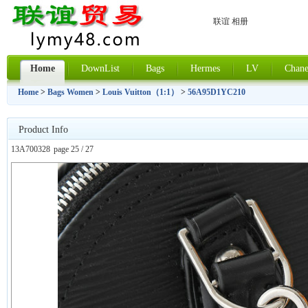
联谊 相册
Home
DownList
Bags
Hermes
LV
Chane
Home
>
Bags Women
>
Louis Vuitton（1:1）
>
56A95D1YC210
Product Info
13A700328
page 25 / 27
上一张