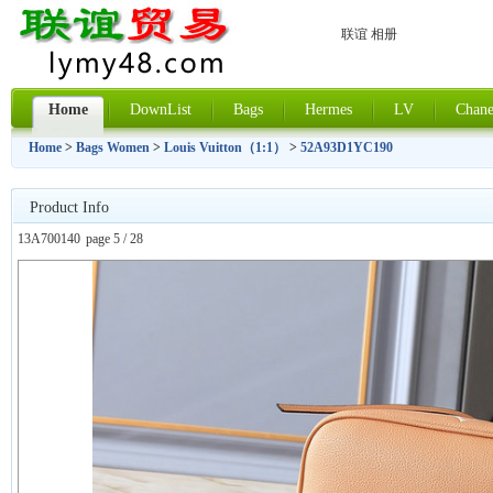
联谊 相册
Home
DownList
Bags
Hermes
LV
Chane
Home
>
Bags Women
>
Louis Vuitton（1:1）
>
52A93D1YC190
Product Info
13A700140
page 5 / 28
上一张