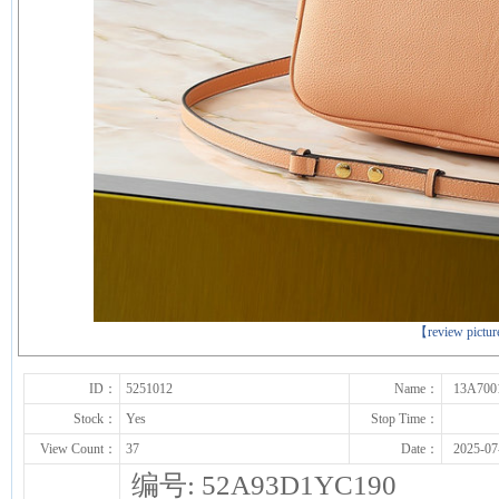
下一张
【review pictu
ID：
5251012
Name：
13A700
Stock：
Yes
Stop Time：
View Count：
37
Date：
2025-07
编号: 52A93D1YC190