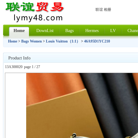
联谊 相册
Home
DownList
Bags
Hermes
LV
Chane
Home
>
Bags Women
>
Louis Vuitton（1:1）
>
46A95D1YC210
Product Info
13A300020
page 1 / 27
上一张