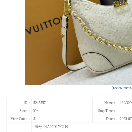
下一张
【review pictu
ID：
5245557
Name：
13A300
Stock：
Yes
Stop Time：
View Count：
51
Date：
2025-07
编号: 46A95D1YC210