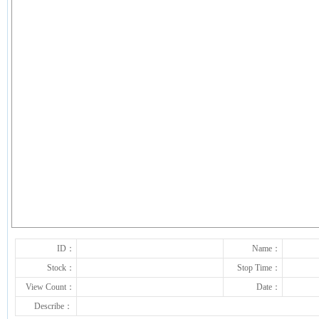
下一张
ID：
Name：
Stock：
Stop Time：
View Count：
Date：
Describe：