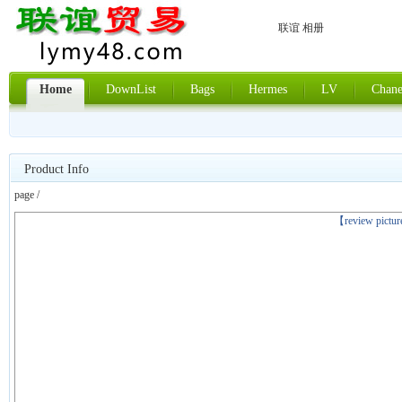
联谊 相册
Home
DownList
Bags
Hermes
LV
Chane
Product Info
page /
上一张
【review pictu