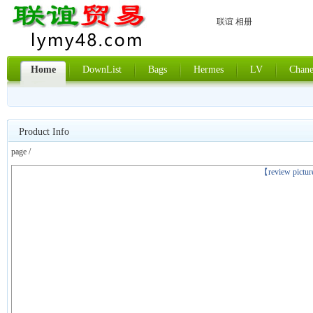
联谊 相册
Home
DownList
Bags
Hermes
LV
Chane
Product Info
page /
上一张
【review pictu