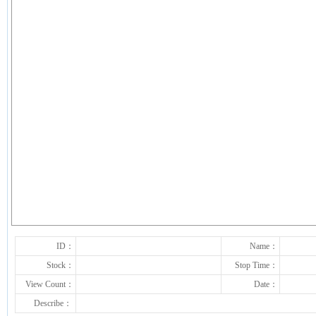
下一张
ID：
Name：
Stock：
Stop Time：
View Count：
Date：
Describe：