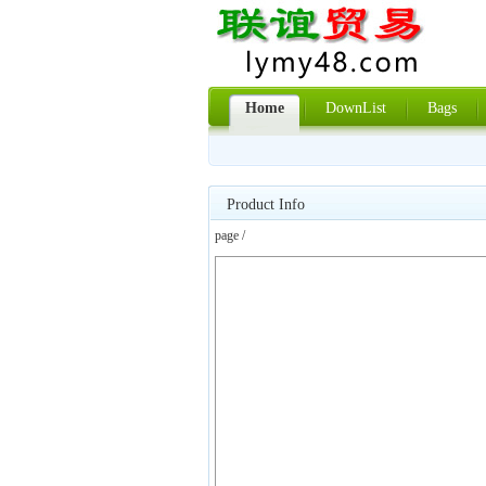
Home
DownList
Bags
Product Info
page /