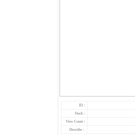
ID：
Stock：
View Count：
Describe：