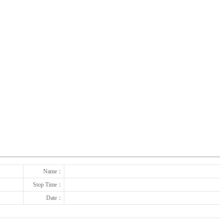
下一张
Name：
Stop Time：
Date：