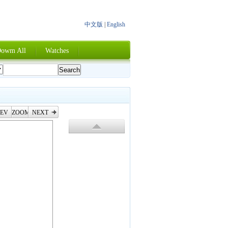
中文版
|
English
owm All
Watches
EV
ZOOM
NEXT