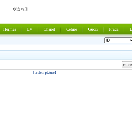
联谊 相册
Hermes
LV
Chanel
Celine
Gucci
Prada
D
PR
上一张
【review picture】