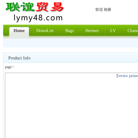
联谊 相册
Home
DownList
Bags
Hermes
LV
Chane
Product Info
page /
上一张
【review pictu