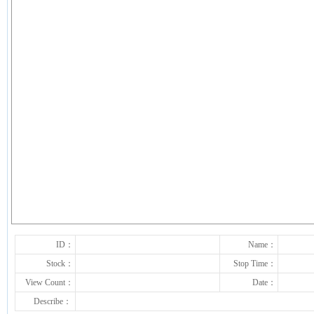
下一张
ID：
Name：
Stock：
Stop Time：
View Count：
Date：
Describe：