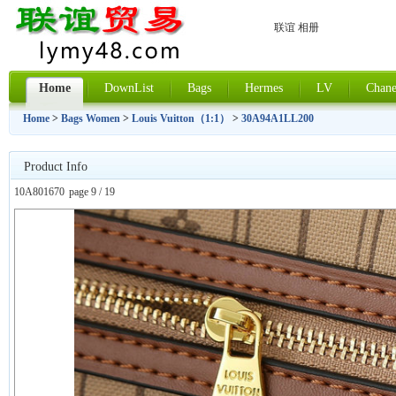
联谊 相册
Home
DownList
Bags
Hermes
LV
Chane
Home
>
Bags Women
>
Louis Vuitton（1:1）
>
30A94A1LL200
Product Info
10A801670
page 9 / 19
上一张