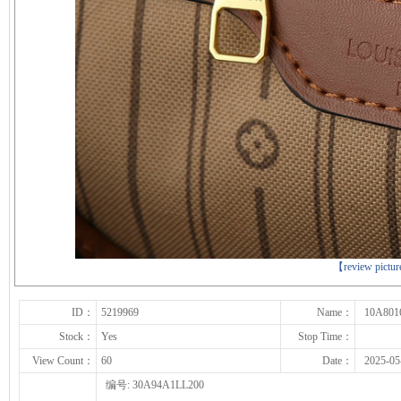
下一张
【review pictu
ID：
5219969
Name：
10A801
Stock：
Yes
Stop Time：
View Count：
60
Date：
2025-05
编号: 30A94A1LL200