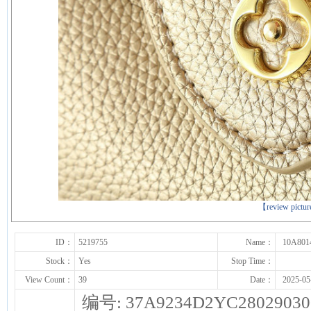
下一张
【review pictu
ID：
5219755
Name：
10A801
Stock：
Yes
Stop Time：
View Count：
39
Date：
2025-05
编号: 37A9234D2YC28029030