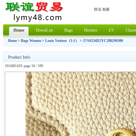
联谊 相册
Home
DownList
Bags
Hermes
LV
Chane
Home
>
Bags Women
>
Louis Vuitton（1:1）
>
37A9234D2YC280290300
Product Info
10A801419
page 34 / 109
上一张