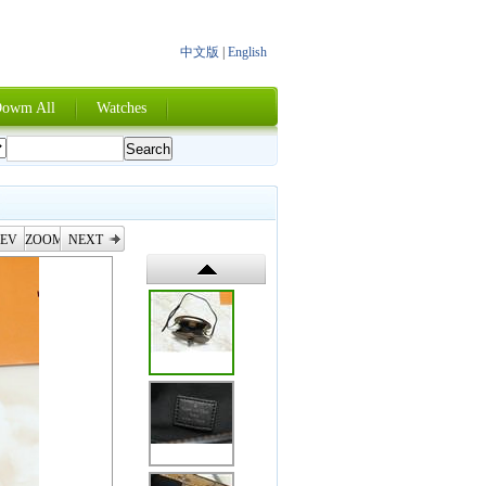
中文版
|
English
owm All
Watches
EV
ZOOM
NEXT