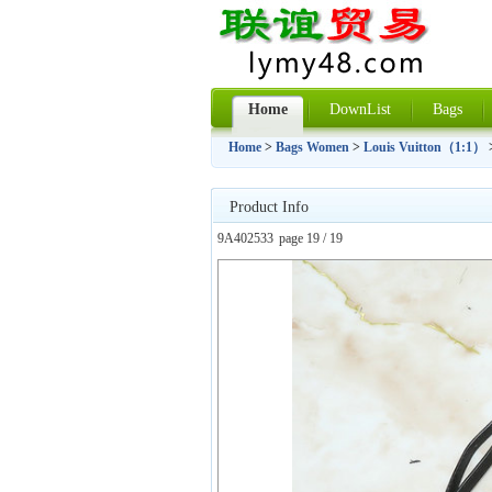
Home
DownList
Bags
Home
>
Bags Women
>
Louis Vuitton（1:1）
Product Info
9A402533
page 19 / 19