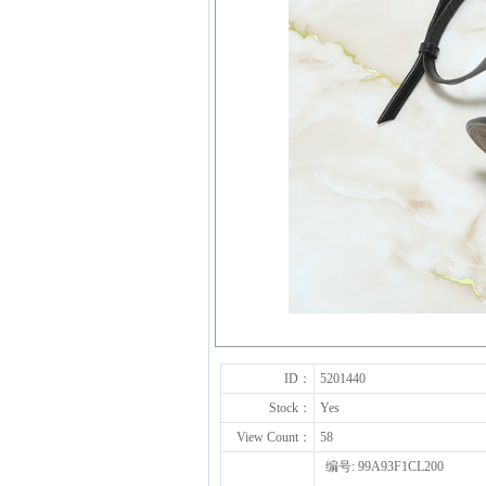
ID：
5201440
Stock：
Yes
View Count：
58
编号: 99A93F1CL200