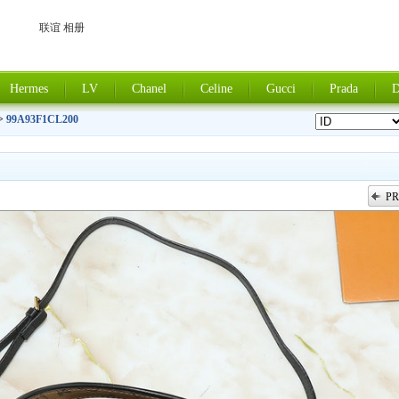
联谊 相册
Hermes
LV
Chanel
Celine
Gucci
Prada
D
>
99A93F1CL200
PR
上一张