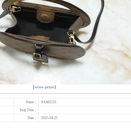
下一张
【review picture】
Name：
9A402533
Stop Time：
Date：
2025-04-25