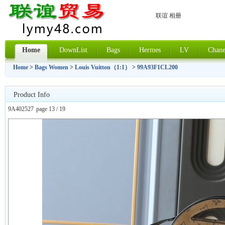
联谊 相册
Home
DownList
Bags
Hermes
LV
Chane
Home
>
Bags Women
>
Louis Vuitton（1:1）
>
99A93F1CL200
Product Info
9A402527
page 13 / 19
上一张