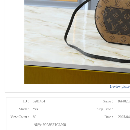
下一张
【review pictu
ID：
5201434
Name：
9A4025
Stock：
Yes
Stop Time：
View Count：
60
Date：
2025-04
编号: 99A93F1CL200