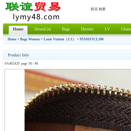
联谊 相册
Home
DownList
Bags
Hermes
LV
Chane
Home
>
Bags Women
>
Louis Vuitton（1:1）
>
95A91F1CL180
Product Info
9A402420
page 36 / 46
上一张