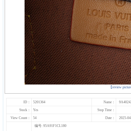
下一张
【review pictu
ID：
5201364
Name：
9A4024
Stock：
Yes
Stop Time：
View Count：
54
Date：
2025-04
编号: 95A91F1CL180