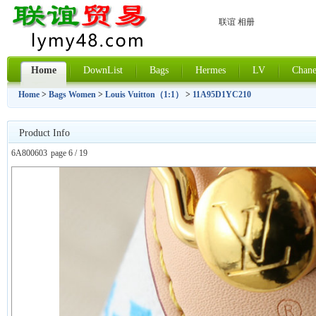
联谊 相册
Home
DownList
Bags
Hermes
LV
Chane
Home
>
Bags Women
>
Louis Vuitton（1:1）
>
11A95D1YC210
Product Info
6A800603
page 6 / 19
上一张