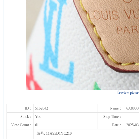
下一张
【review pictu
ID：
5162842
Name：
6A8006
Stock：
Yes
Stop Time：
View Count：
61
Date：
2025-03
编号: 11A95D1YC210