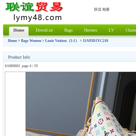
联谊 相册
Home
DownList
Bags
Hermes
LV
Chane
Home
>
Bags Women
>
Louis Vuitton（1:1）
>
11A95D1YC210
Product Info
6A800601
page 4 / 19
上一张