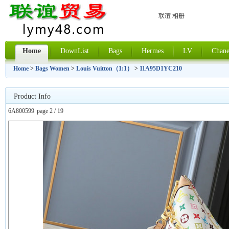
联谊 相册
Home
DownList
Bags
Hermes
LV
Chane
Home
>
Bags Women
>
Louis Vuitton（1:1）
>
11A95D1YC210
Product Info
6A800599
page 2 / 19
上一张