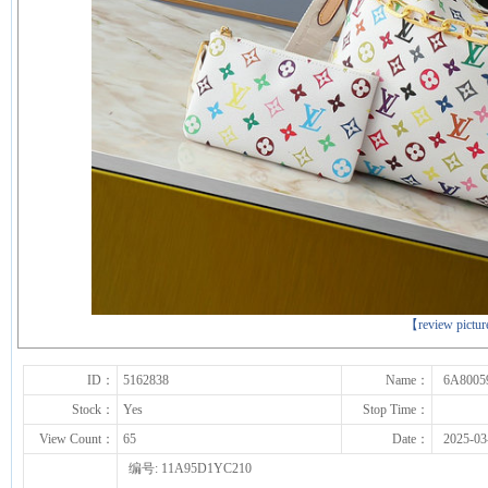
下一张
【review pictu
ID：
5162838
Name：
6A8005
Stock：
Yes
Stop Time：
View Count：
65
Date：
2025-03
编号: 11A95D1YC210