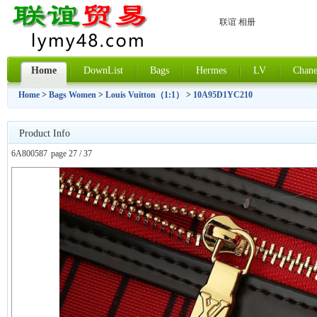
联谊 相册
Home
DownList
Bags
Hermes
LV
Chane
Home
>
Bags Women
>
Louis Vuitton（1:1）
>
10A95D1YC210
Product Info
6A800587
page 27 / 37
上一张