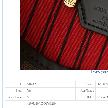
下一张
【review pictu
ID：
5162826
Name：
6A8005
Stock：
Yes
Stop Time：
View Count：
56
Date：
2025-03
编号: 10A95D1YC210