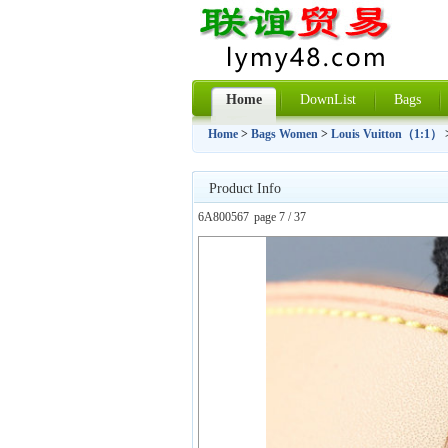
Home
DownList
Bags
Home
>
Bags Women
>
Louis Vuitton（1:1）
Product Info
6A800567
page 7 / 37