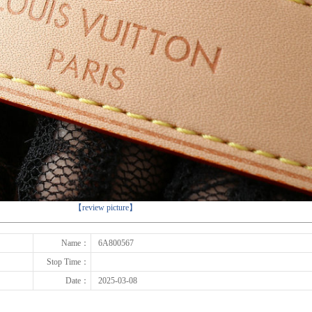
下一张
【review picture】
Name：
6A800567
Stop Time：
Date：
2025-03-08