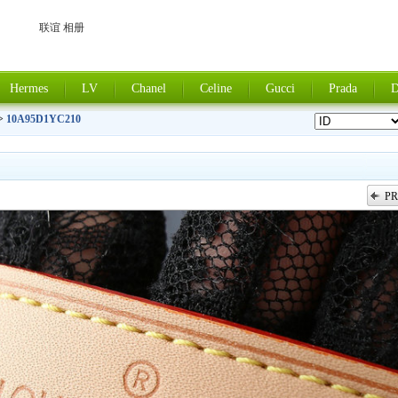
联谊 相册
Hermes
LV
Chanel
Celine
Gucci
Prada
D
>
10A95D1YC210
PR
上一张