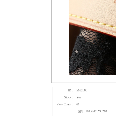
ID：
5162806
Stock：
Yes
View Count：
61
编号: 10A95D1YC210