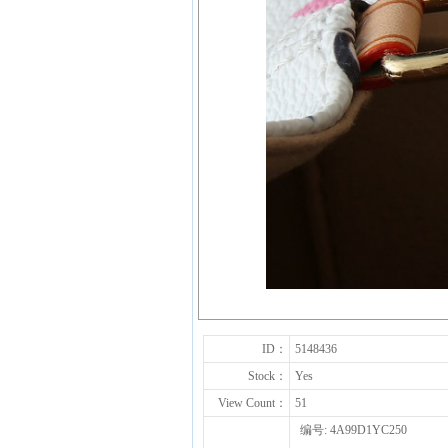
ID：
5148436
Stock：
Yes
View Count：
51
编号: 4A99D1YC250