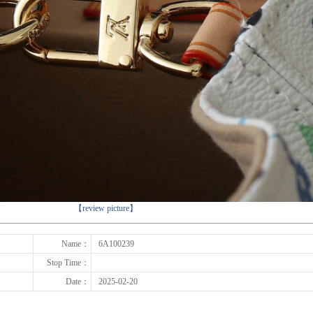
下一张
【review picture】
Name：
6A100239
Stop Time：
Date：
2025-02-20