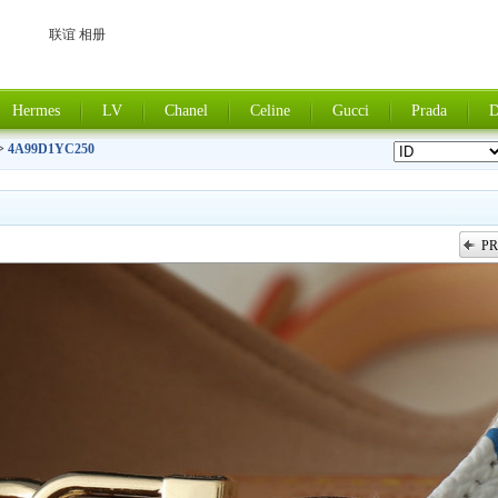
联谊 相册
Hermes
LV
Chanel
Celine
Gucci
Prada
D
>
4A99D1YC250
PR
上一张