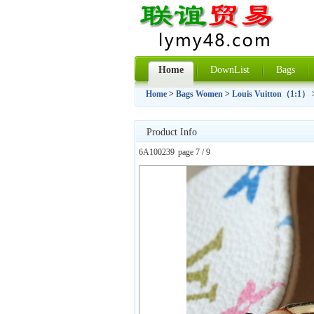
Home
DownList
Bags
Home
>
Bags Women
>
Louis Vuitton（1:1）
Product Info
6A100239
page 7 / 9