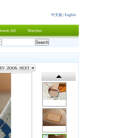
中文版
|
English
owm All
Watches
EV
ZOOM
NEXT