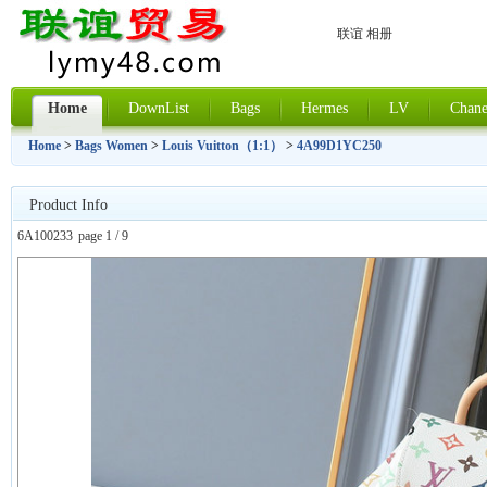
联谊 相册
Home
DownList
Bags
Hermes
LV
Chane
Home
>
Bags Women
>
Louis Vuitton（1:1）
>
4A99D1YC250
Product Info
6A100233
page 1 / 9
上一张