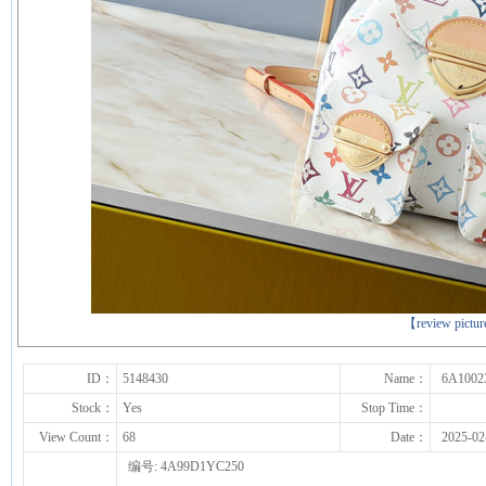
下一张
【review pictu
ID：
5148430
Name：
6A1002
Stock：
Yes
Stop Time：
View Count：
68
Date：
2025-02
编号: 4A99D1YC250