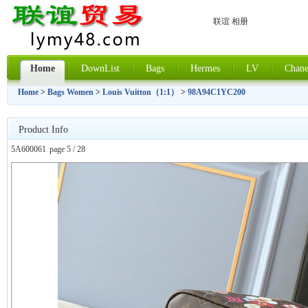
联谊 相册
Home
DownList
Bags
Hermes
LV
Chane
Home
>
Bags Women
>
Louis Vuitton（1:1）
>
98A94C1YC200
Product Info
5A600061
page 5 / 28
上一张