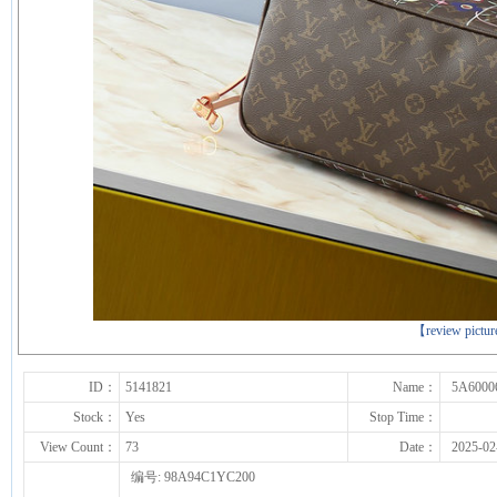
下一张
【review pictu
ID：
5141821
Name：
5A6000
Stock：
Yes
Stop Time：
View Count：
73
Date：
2025-02
编号: 98A94C1YC200