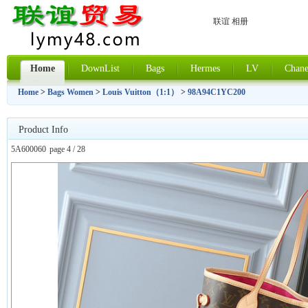
联谊 相册
Home
DownList
Bags
Hermes
LV
Chane
Home
>
Bags Women
>
Louis Vuitton（1:1）
>
98A94C1YC200
Product Info
5A600060
page 4 / 28
上一张