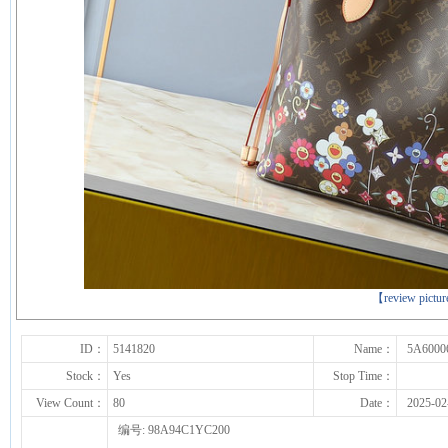
下一张
【review pictu
ID：
5141820
Name：
5A6000
Stock：
Yes
Stop Time：
View Count：
80
Date：
2025-02
编号: 98A94C1YC200