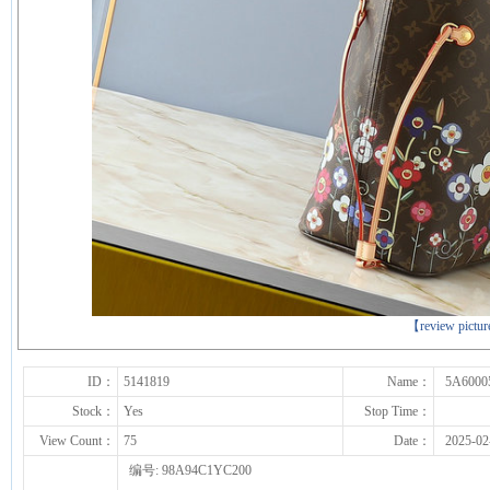
下一张
【review pictu
ID：
5141819
Name：
5A6000
Stock：
Yes
Stop Time：
View Count：
75
Date：
2025-02
编号: 98A94C1YC200