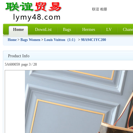
联谊 相册
Home
DownList
Bags
Hermes
LV
Chane
Home
>
Bags Women
>
Louis Vuitton（1:1）
>
98A94C1YC200
Product Info
5A600059
page 3 / 28
上一张