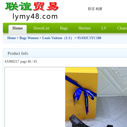
联谊 相册
Home
DownList
Bags
Hermes
LV
Chane
Home
>
Bags Women
>
Louis Vuitton（1:1）
>
95A92C1YC180
Product Info
4A900217
page 40 / 45
上一张