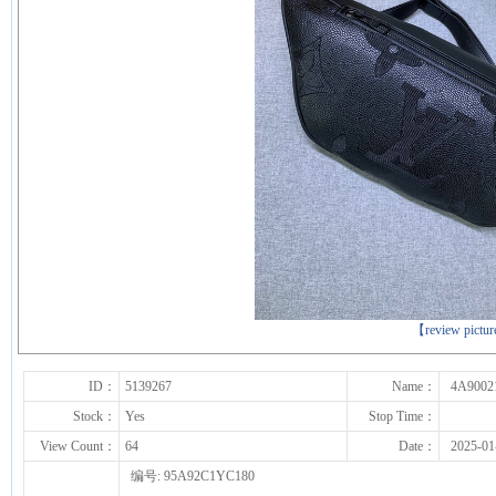
下一张
【review pictu
ID：
5139267
Name：
4A9002
Stock：
Yes
Stop Time：
View Count：
64
Date：
2025-01
编号: 95A92C1YC180