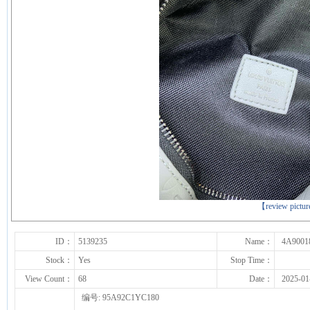
下一张
【review pictu
ID：
5139235
Name：
4A9001
Stock：
Yes
Stop Time：
View Count：
68
Date：
2025-01
编号: 95A92C1YC180