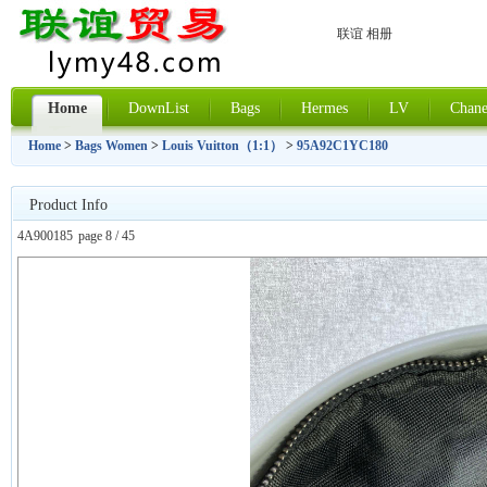
联谊 相册
Home
DownList
Bags
Hermes
LV
Chane
Home
>
Bags Women
>
Louis Vuitton（1:1）
>
95A92C1YC180
Product Info
4A900185
page 8 / 45
上一张