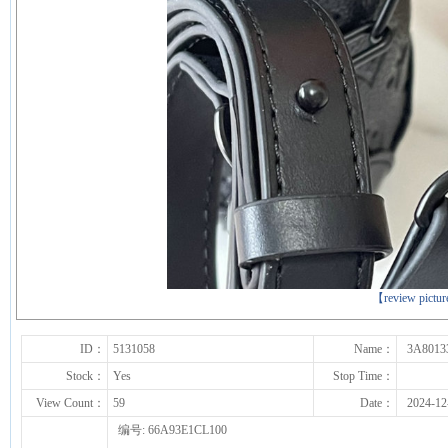
下一张
【review pictu
ID：
5131058
Name：
3A8013
Stock：
Yes
Stop Time：
View Count：
59
Date：
2024-12
编号: 66A93E1CL100