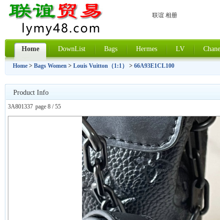
联谊 相册
Home
DownList
Bags
Hermes
LV
Chane
Home
>
Bags Women
>
Louis Vuitton（1:1）
>
66A93E1CL100
Product Info
3A801337
page 8 / 55
上一张