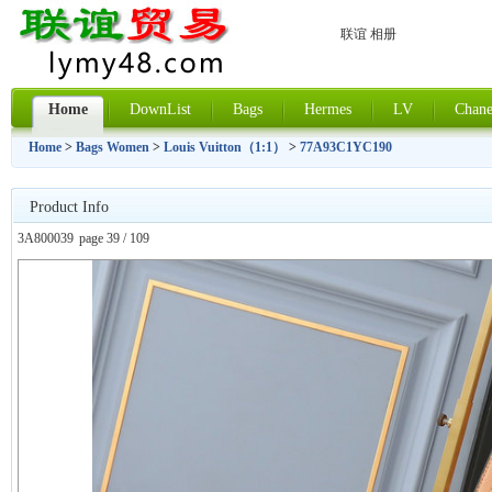
联谊 相册
Home
DownList
Bags
Hermes
LV
Chane
Home
>
Bags Women
>
Louis Vuitton（1:1）
>
77A93C1YC190
Product Info
3A800039
page 39 / 109
上一张