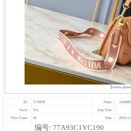
下一张
【review pictu
ID：
5130056
Name：
3A8000
Stock：
Yes
Stop Time：
View Count：
60
Date：
2024-12
编号: 77A93C1YC190