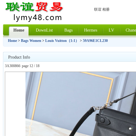
联谊 相册
Home
DownList
Bags
Hermes
LV
Chane
Home
>
Bags Women
>
Louis Vuitton（1:1）
>
59A96E1CL230
Product Info
3A300866
page 12 / 18
上一张