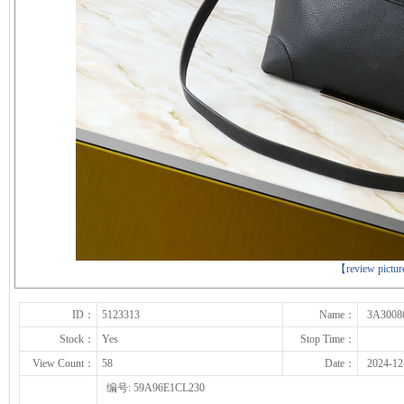
下一张
【review pictu
ID：
5123313
Name：
3A3008
Stock：
Yes
Stop Time：
View Count：
58
Date：
2024-12
编号: 59A96E1CL230