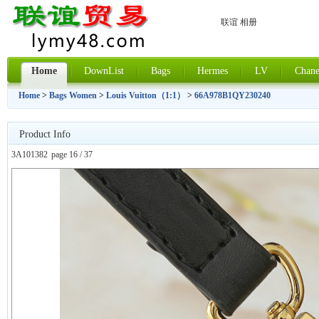
联谊 相册
Home
DownList
Bags
Hermes
LV
Chane
Home
>
Bags Women
>
Louis Vuitton（1:1）
>
66A978B1QY230240
Product Info
3A101382
page 16 / 37
上一张