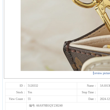
下一张
【review pictu
ID：
5120332
Name：
3A1013
Stock：
Yes
Stop Time：
View Count：
55
Date：
2024-12
编号: 66A978B1QY230240