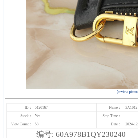
下一张
【review pictu
ID：
5120167
Name：
3A1012
Stock：
Yes
Stop Time：
View Count：
58
Date：
2024-12
编号: 60A978B1QY230240