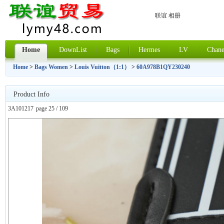
联谊 相册
Home
DownList
Bags
Hermes
LV
Chane
Home
>
Bags Women
>
Louis Vuitton（1:1）
>
60A978B1QY230240
Product Info
3A101217
page 25 / 109
上一张