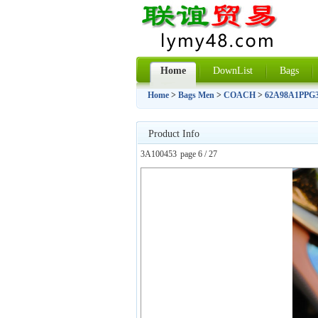
Home
DownList
Bags
Home
>
Bags Men
>
COACH
>
62A98A1PPG
Product Info
3A100453
page 6 / 27