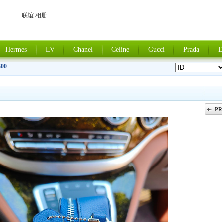
联谊 相册
Hermes
LV
Chanel
Celine
Gucci
Prada
D
300
PR
上一张