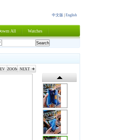
中文版
|
English
owm All
Watches
EV
ZOOM
NEXT