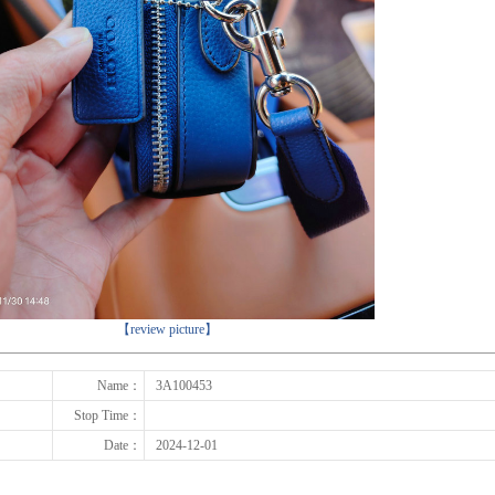
下一张
【review picture】
Name：
3A100453
Stop Time：
Date：
2024-12-01