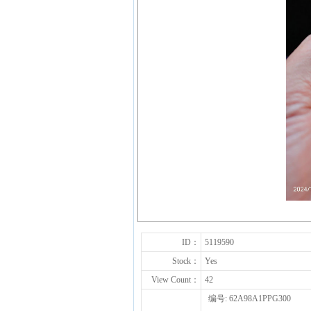
ID：
5119590
Stock：
Yes
View Count：
42
编号: 62A98A1PPG300