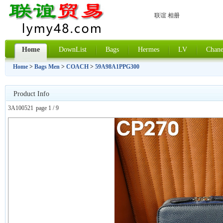
联谊 相册
Home
DownList
Bags
Hermes
LV
Chane
Home
>
Bags Men
>
COACH
>
59A98A1PPG300
Product Info
3A100521
page 1 / 9
上一张