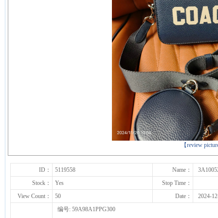
下一张
【review pictu
ID：
5119558
Name：
3A1005
Stock：
Yes
Stop Time：
View Count：
50
Date：
2024-12
编号: 59A98A1PPG300