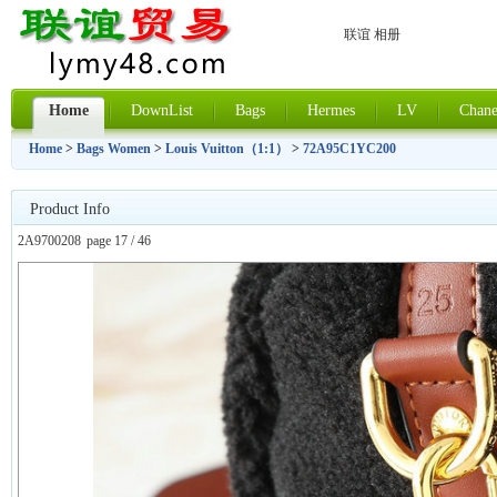
联谊 相册
Home
DownList
Bags
Hermes
LV
Chane
Home
>
Bags Women
>
Louis Vuitton（1:1）
>
72A95C1YC200
Product Info
2A9700208
page 17 / 46
上一张