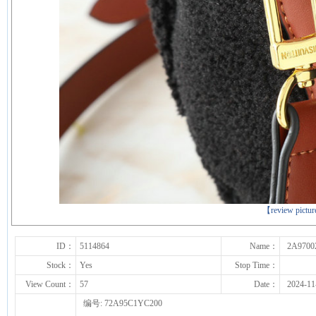
下一张
【review pictu
ID：
5114864
Name：
2A9700
Stock：
Yes
Stop Time：
View Count：
57
Date：
2024-11
编号: 72A95C1YC200