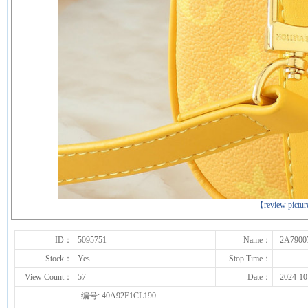
下一张
【review pictu
ID：
5095751
Name：
2A7900
Stock：
Yes
Stop Time：
View Count：
57
Date：
2024-10
编号: 40A92E1CL190