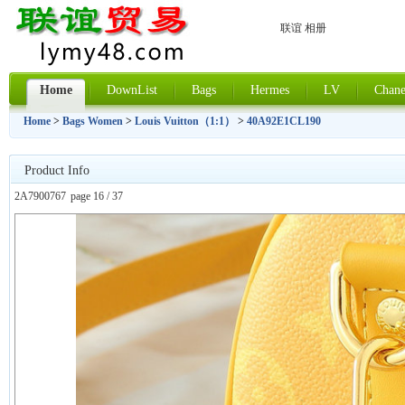
联谊 相册
Home
DownList
Bags
Hermes
LV
Chane
Home
>
Bags Women
>
Louis Vuitton（1:1）
>
40A92E1CL190
Product Info
2A7900767
page 16 / 37
上一张