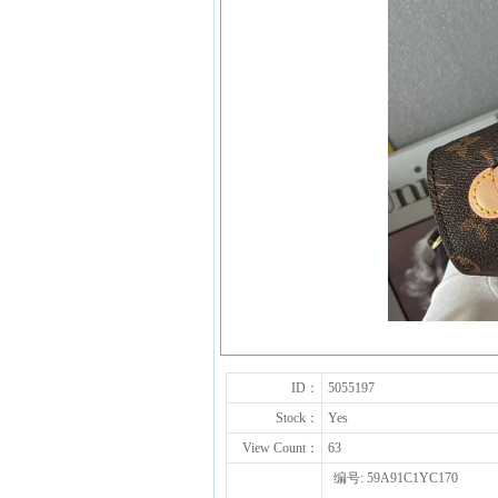
ID：
5055197
Stock：
Yes
View Count：
63
编号: 59A91C1YC170