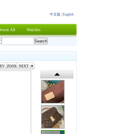
中文版
|
English
owm All
Watches
EV
ZOOM
NEXT