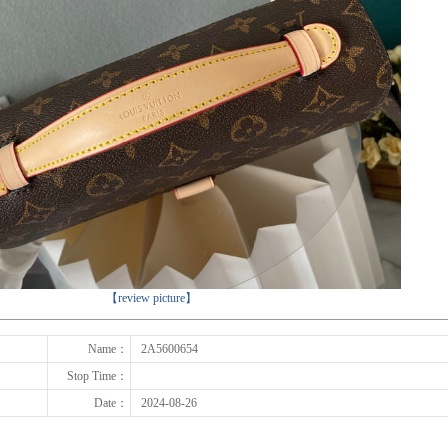
下一张
【review picture】
Name：
2A5600654
Stop Time：
Date：
2024-08-26