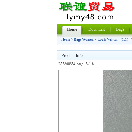
Home
DownList
Bags
Home
>
Bags Women
>
Louis Vuitton（1:1）
Product Info
2A5600654
page 15 / 18