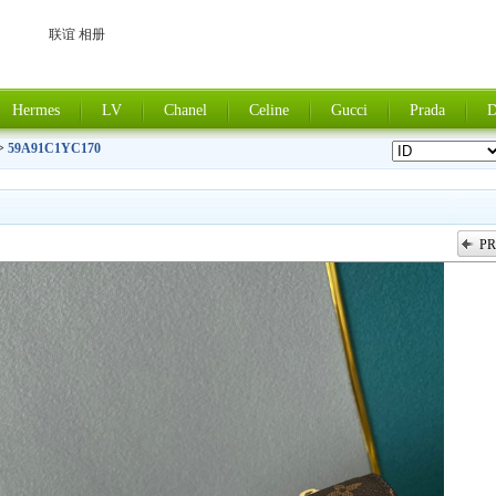
联谊 相册
Hermes
LV
Chanel
Celine
Gucci
Prada
D
>
59A91C1YC170
PR
上一张