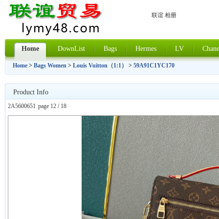
联谊 相册
Home
DownList
Bags
Hermes
LV
Chane
Home
>
Bags Women
>
Louis Vuitton（1:1）
>
59A91C1YC170
Product Info
2A5600651
page 12 / 18
上一张