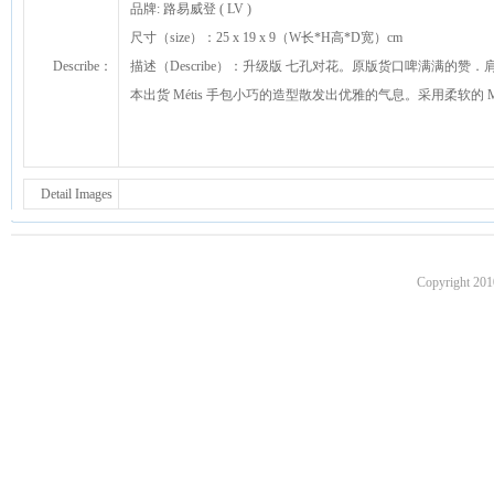
品牌: 路易威登 ( LV )
尺寸（size）：25 x 19 x 9（W长*H高*D宽）cm
Describe：
描述（Describe）：升级版 七孔对花。原版货口啤满满的赞．
本出货 Métis 手包小巧的造型散发出优雅的气息。采用柔软的
Detail Images
Copyright 201