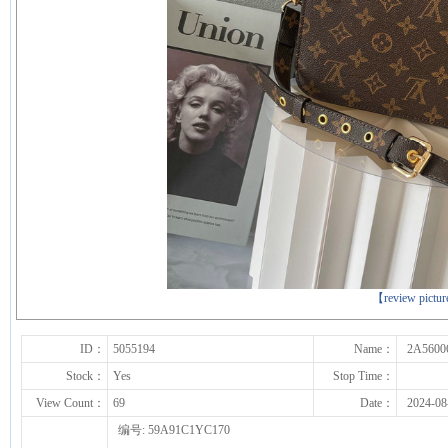
下一张
【review pictu
ID：
5055194
Name：
2A5600
Stock：
Yes
Stop Time：
View Count：
69
Date：
2024-08
编号: 59A91C1YC170